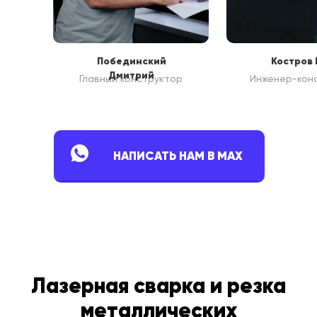
Побединский
Костров 
Дмитрий
Главный конструктор
Инженер-кон
НАПИСАТЬ НАМ В MAX
Лазерная сварка и резка
металлических