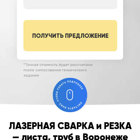
Вы соглашаетесь с условиями обработки
ПОЛУЧИТЬ ПРЕДЛОЖЕНИЕ
персональных данных (
ознакомиться)
*Точная стоимость будет рассчитана
после согласования технического
задания
ЛАЗЕРНАЯ СВАРКА и РЕЗКА
— листа, труб в Воронеже