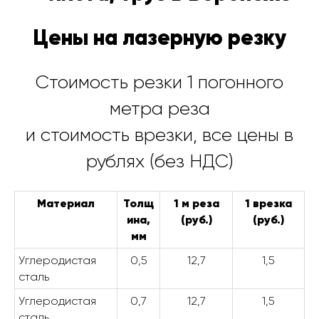
Цены на лазерную резку
Стоимость резки 1 погонного
метра реза
и стоимость врезки, все цены в
рублях (без НДС)
Материал
Толщ
1 м реза
1 врезка
ина,
(руб.)
(руб.)
мм
Углеродистая
0,5
12,7
1,5
сталь
Углеродистая
0,7
12,7
1,5
сталь