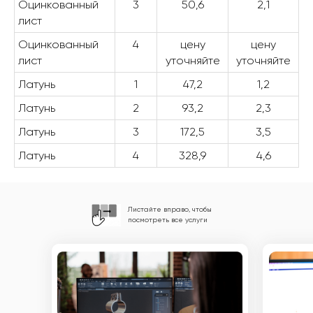
Оцинкованный
3
50,6
2,1
лист
Оцинкованный
4
цену
цену
лист
уточняйте
уточняйте
Латунь
1
47,2
1,2
Латунь
2
93,2
2,3
Латунь
3
172,5
3,5
Латунь
4
328,9
4,6
Листайте вправо, чтобы
посмотреть все услуги