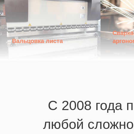
Сварка
Вальцовка листа
аргоно
C 2008 года 
любой сложно