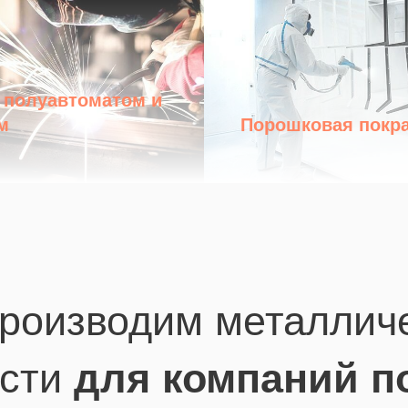
 полуавтоматом и
м
Порошковая покр
производим металлич
сти
для компаний п