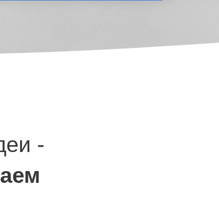
деи -
лаем