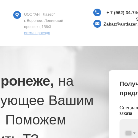
+ 7 (962) 34-74
ООО "АНТ Лазер"
г. Воронеж, Ленинский
Zakaz@antlazer.
проспект, 158/3
схема проезда
оронеже,
на
Полу
предл
вующее Вашим
Специали
заказа
. Поможем