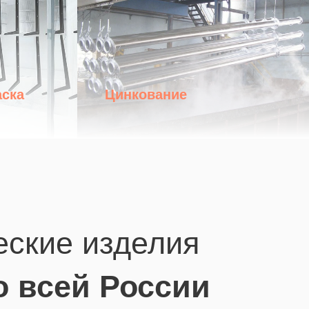
аска
Цинкование
еские изделия
о всей России