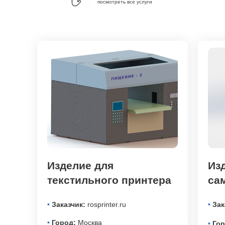
посмотреть все услуги
Изделие для
Из
текстильного принтера
са
•
Заказчик:
rosprinter.ru
•
Зак
•
Город:
Москва
•
Гор