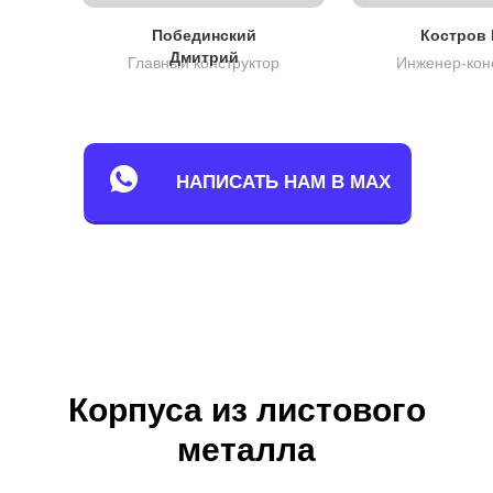
Побединский
Костров 
Дмитрий
Главный конструктор
Инженер-кон
НАПИСАТЬ НАМ В MAX
Корпуса из листового
металла