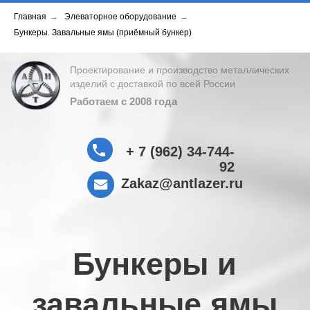
Главная
→
Элеваторное оборудование
→
Бункеры. Завальные ямы (приёмный бункер)
Проектирование и производство металлических
изделий с доставкой по всей России
Работаем с 2008 года
+ 7 (962) 34-744-
92
Zakaz@antlazer.ru
Бункеры и
завальные ямы
для хранения и
накопления
продукта