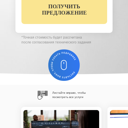
ПОЛУЧИТЬ
Вы соглашаетесь с условиями обработки
персональных данных (
ознакомиться)
ПРЕДЛОЖЕНИЕ
*Точная стоимость будет рассчитана
после согласования технического задания
Листайте вправо, чтобы
посмотреть все услуги