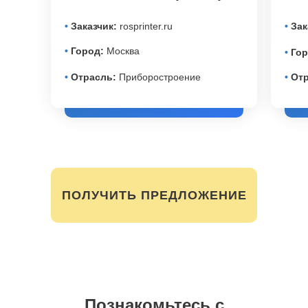
•
Заказчик:
rosprinter.ru
•
Зак
•
Город:
Москва
•
Гор
•
Отрасль:
Приборостроение
•
Отр
ПОЛУЧИТЬ ПРЕДЛОЖЕНИЕ
Познакомьтесь с