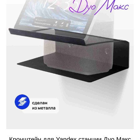
Кронштейн для Yandex станции Дуо Макс