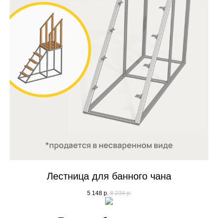
Лестница для банного чана
5 148
р.
8 234
р.