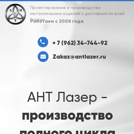
Проектирование и производство
металлических изделий с доставкой по всей
России
Работаем с 2008 года
+ 7 (962) 34-744-92
Zakaz@antlazer.ru
АНТ Лазер -
производство
полного цикла
Поэтому мы готовы выполнить проект
"Под ключ" - от проектирования, до
производства и доставки