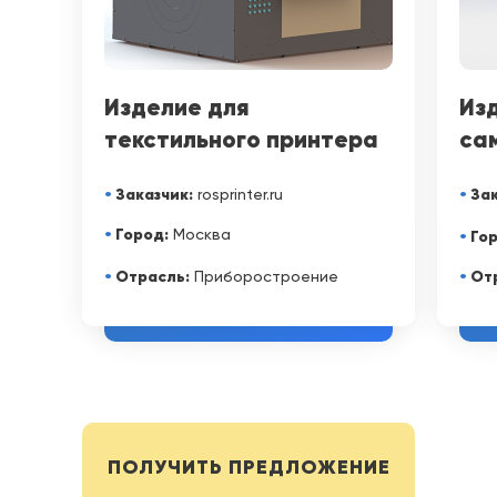
Изделие для
Из
текстильного принтера
са
•
Заказчик:
•
Зак
rosprinter.ru
•
Город:
Москва
•
Гор
•
Отрасль:
•
Отр
Приборостроение
ПОЛУЧИТЬ ПРЕДЛОЖЕНИЕ