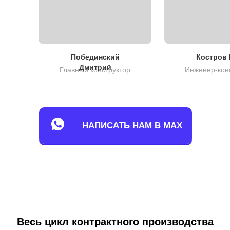
Побединский
Костров 
Дмитрий
Главный конструктор
Инженер-кон
НАПИСАТЬ НАМ В MAX
Весь цикл контрактного производства