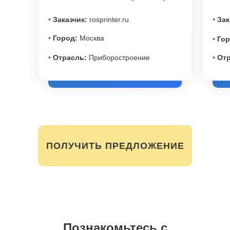
•
Заказчик:
rosprinter.ru
•
Зак
•
Город:
Москва
•
Гор
•
Отрасль:
Приборостроение
•
Отр
ПОЛУЧИТЬ ПРЕДЛОЖЕНИЕ
Познакомьтесь с