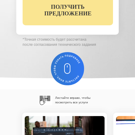
ПОЛУЧИТЬ
Вы соглашаетесь с условиями обработки
персональных данных (
ознакомиться)
ПРЕДЛОЖЕНИЕ
*Точная стоимость будет рассчитана
после согласования технического задания
Листайте вправо, чтобы
посмотреть все услуги