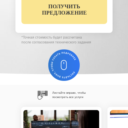
ПОЛУЧИТЬ
Вы соглашаетесь с условиями обработки
персональных данных (
ознакомиться)
ПРЕДЛОЖЕНИЕ
*Точная стоимость будет рассчитана
после согласования технического задания
Листайте вправо, чтобы
посмотреть все услуги