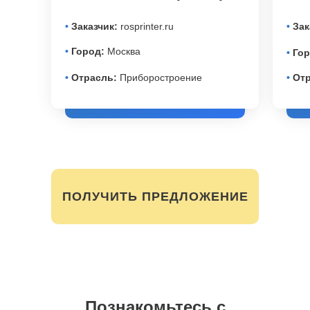
•
Заказчик:
rosprinter.ru
•
Зак
•
Город:
Москва
•
Гор
•
Отрасль:
Приборостроение
•
Отр
ПОЛУЧИТЬ ПРЕДЛОЖЕНИЕ
Познакомьтесь с