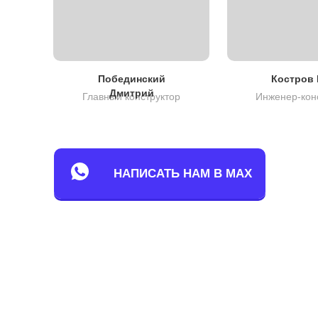
Побединский
Костров 
Дмитрий
Главный конструктор
Инженер-кон
НАПИСАТЬ НАМ В MAX