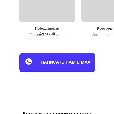
Побединский
Костров 
Дмитрий
Главный конструктор
Инженер-кон
НАПИСАТЬ НАМ В MAX
Контрактное производство