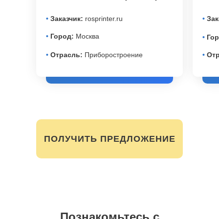
•
Заказчик:
rosprinter.ru
•
Зак
•
Город:
Москва
•
Гор
•
Отрасль:
Приборостроение
•
Отр
ПОЛУЧИТЬ ПРЕДЛОЖЕНИЕ
Познакомьтесь с