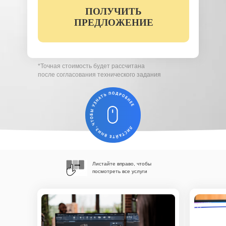
ПОЛУЧИТЬ
Вы соглашаетесь с условиями обработки
персональных данных (
ознакомиться)
ПРЕДЛОЖЕНИЕ
*Точная стоимость будет рассчитана
после согласования технического задания
Листайте вправо, чтобы
посмотреть все услуги