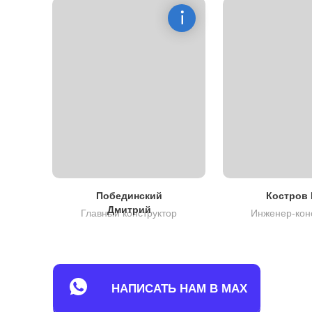
Побединский
Костров 
Дмитрий
Главный конструктор
Инженер-кон
НАПИСАТЬ НАМ В MAX