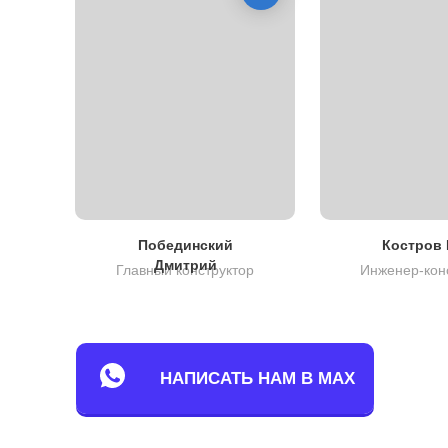
Побединский
Костров 
Дмитрий
Главный конструктор
Инженер-кон
НАПИСАТЬ НАМ В MAX