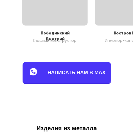
Побединский
Костров 
Дмитрий
Главный конструктор
Инженер-кон
НАПИСАТЬ НАМ В MAX
Изделия из металла