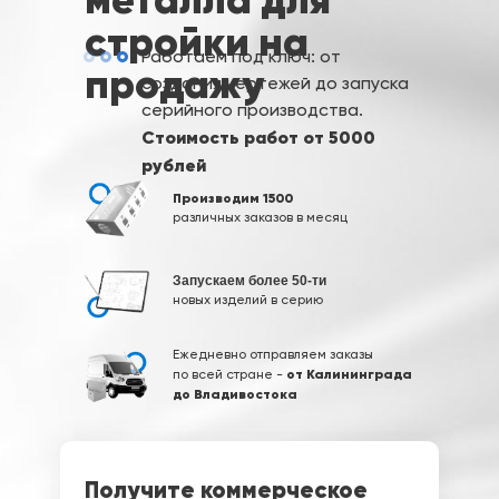
стройки на
Работаем под ключ: от
продажу
создания чертежей до запуска
серийного производства.
Стоимость работ от 5000
рублей
Производим 1500
различных заказов в месяц
Запускаем более 50-ти
новых изделий в серию
Ежедневно отправляем заказы
от Калининграда
по всей стране -
до Владивостока
Получите коммерческое