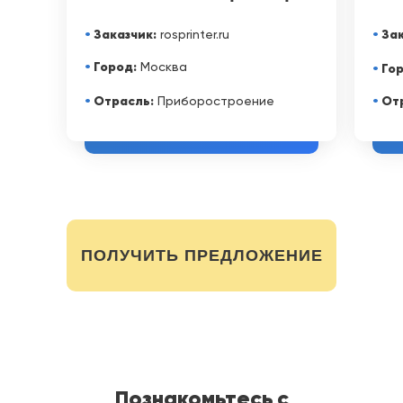
•
Заказчик:
•
Зак
rosprinter.ru
•
Город:
Москва
•
Гор
•
Отрасль:
•
Отр
Приборостроение
ПОЛУЧИТЬ ПРЕДЛОЖЕНИЕ
Познакомьтесь с