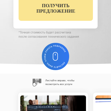
ПОЛУЧИТЬ
Вы соглашаетесь с условиями обработки
персональных данных (
ознакомиться)
ПРЕДЛОЖЕНИЕ
*Точная стоимость будет рассчитана
после согласования технического задания
Листайте вправо, чтобы
посмотреть все услуги