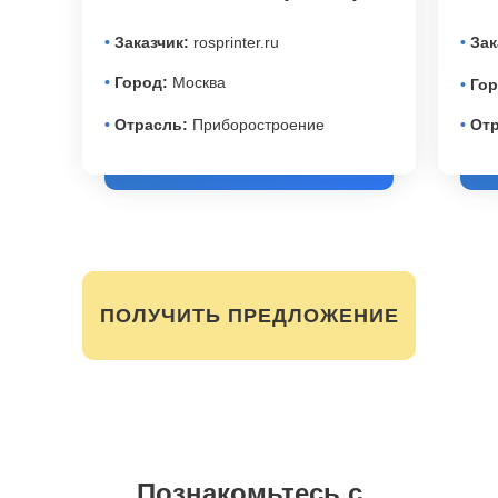
•
Заказчик:
rosprinter.ru
•
Зак
•
Город:
Москва
•
Гор
•
Отрасль:
Приборостроение
•
Отр
ПОЛУЧИТЬ ПРЕДЛОЖЕНИЕ
Познакомьтесь с