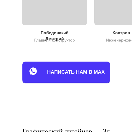
Побединский
Костров 
Дмитрий
Главный конструктор
Инженер-кон
НАПИСАТЬ НАМ В MAX
Графический дизайнер — 3д