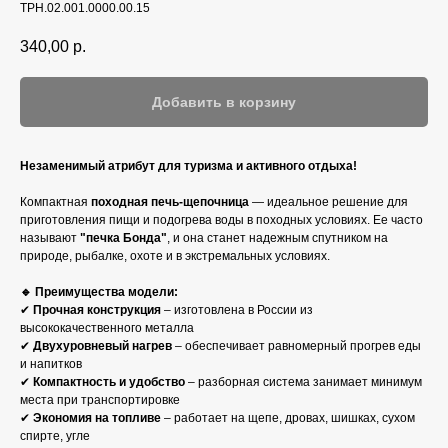
ТРН.02.001.0000.00.15
340,00
р.
Добавить в корзину
Незаменимый атрибут для туризма и активного отдыха!
Компактная
походная печь-щепочница
— идеальное решение для
приготовления пищи и подогрева воды в походных условиях. Ее часто
называют
"печка Бонда"
, и она станет надежным спутником на
природе, рыбалке, охоте и в экстремальных условиях.
🔹 Преимущества модели:
✔
Прочная конструкция
– изготовлена в России из
высококачественного металла
✔
Двухуровневый нагрев
– обеспечивает равномерный прогрев еды
и напитков
✔
Компактность и удобство
– разборная система занимает минимум
места при транспортировке
✔
Экономия на топливе
– работает на щепе, дровах, шишках, сухом
спирте, угле