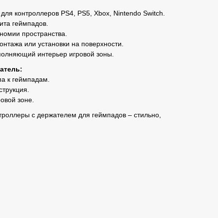
для контроллеров PS4, PS5, Xbox, Nintendo Switch.
ита геймпадов.
номии пространства.
онтажа или установки на поверхности.
полняющий интерьер игровой зоны.
атель:
па к геймпадам.
струкция.
овой зоне.
троллеры с держателем для геймпадов – стильно,