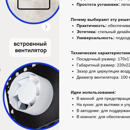
Простота установки:
легко
Почему выбирают эту решет
Практичность:
обеспечива
Эстетика:
стильный дизайн
Универсальность:
подходи
Технические характеристики
Посадочный размер: 170х1
Габаритный размер: 220х2
Зазор для циркуляции возду
Диаметр вентилятора: 100 
Идеи использования:
В ванной: для предотвраще
На кухне: для вытяжки и у
В автодоме: для поддержа
В комнате: для обеспечения