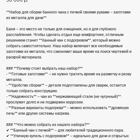
**Набор для сборки банного чана с печкой своими руками – заготовки
из металла для дачи**
Баня – это место не только для очищения, но и для глубокого
расслабления. Чтобы сделать отдых еще комфортнее, отличным
решением станет **банный чан с подогревом**, который можно
собрать самостоятельно. Наш набор включает все необходимые
заготовки из металла, что сэкономит ваше время на поиск чертежей и
раскрой материала.
### **Почему стоит выбрать наш набор?**
- **Готовые заготовки** – не нужно тратить время на разметку и резку
металла.
- **Удобство сборки** – детали подготовлены для сварки, остается
только собрать конструкцию.
- **Надежность** – чан из **нержавеющей стали (не чугунный)**
прослужит долго и не подвержен коррозии.
- **Разные варианты подогрева** – можно использовать **дровяную
печь** или другие системы нагрева.
### **Что можно собрать из нашего набора?**
✔ **Банный чан с печкой** – для любителей традиционного пара.
✔ **Уличную купель с подогревом** – идеально для дачи и открытых